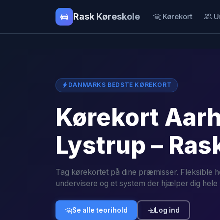
Rask Køreskole
Kørekort
U
DANMARKS BEDSTE KØREKORT
Kørekort Aar
Lystrup – Ras
Tag kørekortet på dine præmisser. Fleksible h
undervisere og et system der hjælper dig hele 
Se alle teorihold
Log ind