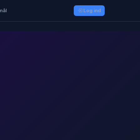
mål
Log ind