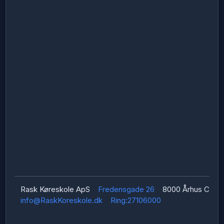
Rask Køreskole ApS
Fredensgade 26
8000 Århus C
info@RaskKoreskole.dk
Ring:
27106000