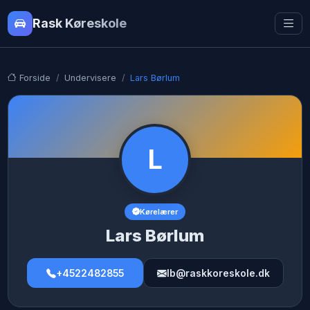
Rask Køreskole
Forside
Undervisere
Lars Børlum
L
Kørelærer
Lars Børlum
+4522482855
lb@raskkoreskole.dk