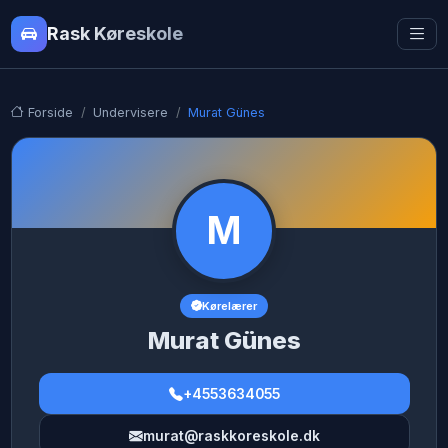
Rask Køreskole
Forside
Undervisere
Murat Günes
M
Kørelærer
Murat Günes
+4553634055
murat@raskkoreskole.dk