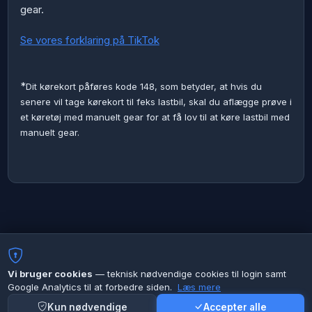
gear.
Se vores forklaring på TikTok
*
Dit kørekort påføres kode 148, som betyder, at hvis du
senere vil tage kørekort til feks lastbil, skal du aflægge prøve i
et køretøj med manuelt gear for at få lov til at køre lastbil med
manuelt gear.
Vi bruger cookies
— teknisk nødvendige cookies til login samt
Google Analytics til at forbedre siden.
Læs mere
Kun nødvendige
Accepter alle
Rask Køreskole ApS
— Fredensgade 26, 8000 Århus C