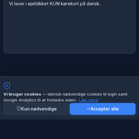
Vi laver i øjeblikket KUN kørekort på dansk.
Vi bruger cookies
— teknisk nødvendige cookies til login samt
Google Analytics til at forbedre siden.
Læs mere
Kun nødvendige
Accepter alle
Rask Køreskole ApS
— Fredensgade 26, 8000 Århus C
info@RaskKoreskole.dk
27106000
© 2026 — newsoft.dk Køreskole Administration