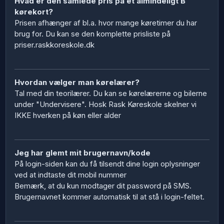
Hvad er den samlede pris på et almindeligt B
kørekort?
Prisen afhænger af bl.a. hvor mange køretimer du har
brug for. Du kan se den komplette prisliste på
priser.raskkoreskole.dk
Hvordan vælger man kørelærer?
Tal med din teorilærer. Du kan se kørelærerne og bilerne
under "Undervisere". Hosk Rask Køreskole skelner vi
IKKE hverken på køn eller alder
Jeg har glemt mit brugernavn/kode
På login-siden kan du få tilsendt dine login oplysninger
ved at indtaste dit mobil nummer
Bemærk, at du kun modtager dit password på SMS.
Brugernavnet kommer automatisk til at stå i login-feltet.